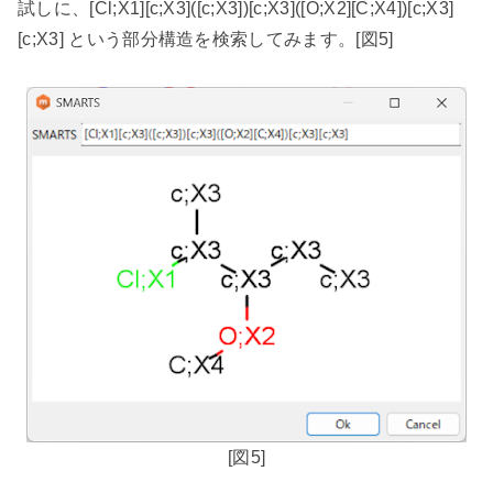
試しに、
[Cl;X1][c;X3]([c;X3])[c;X3]([O;X2][C;X4])[c;X3]
[c;X3]
という部分構造を検索してみます。
[
図
5]
[
図
5]