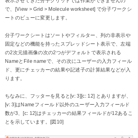
表示させてきた分子グリッドでは作業ができませんの
で、
[View > Grid > Molecule worksheet]
で分子ワークシ
ートのビューに変更します。
分子ワークシートはソートやフィルター、列の非表示や
固定などの機能を持ったスプレッドシート表示で、左端
の
2
次元描画像の次の
2
つがデフォルトで表示される
Name
と
File name
で、その次にユーザーの入力フィール
ド、更にチェッカーの結果や記述子の計算結果などが入
ります。
ちなみに、フッターを見ると
[v: 3][c: 12]
とありますが、
[v: 3]
は
Name
フィールド以外のユーザー入力フィールド
数が
3
、
[c: 12]
はチェッカーの結果フィールドが
12
あるこ
とを示しています。
[
図
10]