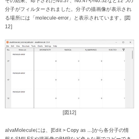
その結果、却下された
No.37
、
No.47
や
No.52
など
12
つの
分子がフィルターされました。分子の描画像が表示され
る場所には「
molecule-error
」と表示されています。
[
図
12]
[
図
12]
alvaMolecule
には、
[Edit > Copy as …]
から各分子の情
報を
SMILES
や描画像の
BMP
など色々な形でコピーでき