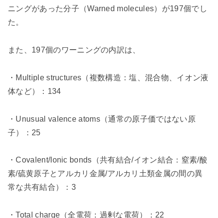
ニングがあった分子（
Warned molecules
）が
197
個でし
た。
また、
197
個のワーニングの内訳は、
・
Multiple structures
（複数構造：塩、混合物、イオン液
体など）：
134
・
Unusual valence atoms
（通常の原子価ではない原
子）：
25
・
Covalent/Ionic bonds
（共有結合
/
イオン結合：窒素
/
酸
素
/
硫黄原子とアルカリ金属
/
アルカリ土類金属の間の異
常な共有結合）：
3
・
Total charge
（全電荷：過剰な電荷）：
22