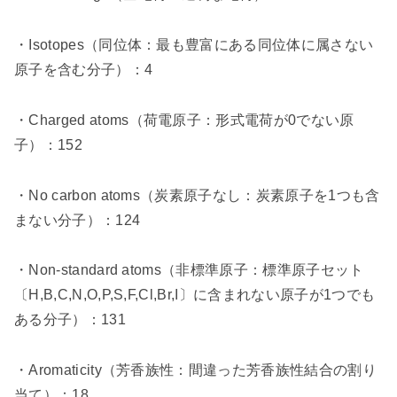
・
Isotopes
（同位体：最も豊富にある同位体に属さない
原子を含む分子）：
4
・
Charged atoms
（荷電原子：形式電荷が
0
でない原
子）：
152
・
No carbon atoms
（炭素原子なし：炭素原子を
1
つも含
まない分子）：
124
・
Non-standard atoms
（非標準原子：標準原子セット
〔
H,B,C,N,O,P,S,F,Cl,Br,I
〕に含まれない原子が
1
つでも
ある分子）：
131
・
Aromaticity
（芳香族性：間違った芳香族性結合の割り
当て）：
18