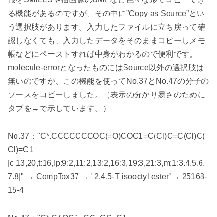
る機能があるのですが、その中に
”Copy as Source”
とい
う選択肢があります。入力したファイルに立ち戻って確
認しなくても、入力したデータをそのままコピーしメモ
帳などにペーストすれば中身がわかるので便利です。
molecule-error
となったものには
Source
以外の選択肢は
無いのですが、この機能を使って
No.37
と
No.47
の分子の
ソースをコピーしました。（表示の分かり易さのために
タブを→で示しています。）
No.37
：
"C*.CCCCCCCOC(=O)COC1=C(Cl)C=C(Cl)C(
Cl)=C1
|c:13,20,t:16,lp:9:2,11:2,13:2,16:3,19:3,21:3,m:1:3.4.5.6.
7.8|"
→
CompTox37
→
"2,4,5-T isooctyl ester"
→
25168-
15-4