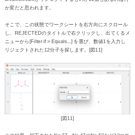
か変だと思われます。
そこで、この状態でワークシートを右方向にスクロール
し、
REJECTED
のタイトルで右クリックし、出てくるメ
ニューから
[Filter if > Equals...]
を選び、数値
1
を入力し
リジェクトされた
12
分子を探します。
[
図
11]
[
図
11]