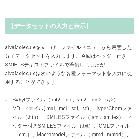
【データセットの入力と表示】
alvaMolecule
を立上げ、ファイルメニューから用意した
分子データセットを入力します。今回はヘッダー付き
SMIELS
テキストファイルで準備しましたが、
alvaMolecule
は次のような各種フォーマットを入力に使
用することができます。
-
Sybyl
ファイル（
.ml2, .mol, .sm2, .mol2, .sy2
）、
MDL
ファイル
(.mol, .mdl, .sdf, .sd)
、
HyperChem
ファ
イル（
.hin
）、
SMILES
ファイル（
.smi, .smiles
）、ヘ
ッダー付き
SMILES
ファイル（
.txt
）、
CML
ファイル
（
.cml
）、
Macromodel
ファイル（
.mmd, .mmod
）、