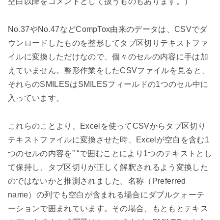
空白以降をコメントとして扱うものもあります。）
No.37
や
No.47
など
CompTox
由来のデータは、
CSV
でダ
ウンロードしたものを整形してタブ区切りテキストファ
イルに変換しただけなので、個々のセルの内容に手は加
えていません。整形作業をした
CSV
ファイルを見ると、
それらの
SMILES
は
SMILES
フィールドの
1
つのセル中に
入っています。
これらのことより、
Excel
を使って
CSV
からタブ区切り
テキストファイルに変換させた時、
Excel
が空白を含む
1
つのセルの内容を
” “
で囲むことにより
1
つのテキストとし
て保持し、タブ区切りが正しく解釈されるよう変換した
のではないかと推測されました。名称（
Preferred
name
）の列でも空白が含まれる場合にダブルクォーテ
ーションで囲まれています。その場合、もともとテキス