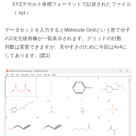
XYZ
デカルト座標フォーマットで記述されたファイル
（
.xyz
）
データセットを入力すると
Molecule Grid
という形で分子
の
2
次元描画像が一覧表示されます。グリッドの行数、
列数は変更できますが、見やすさのために今回は
4x4
に
してあります。
[
図
1]