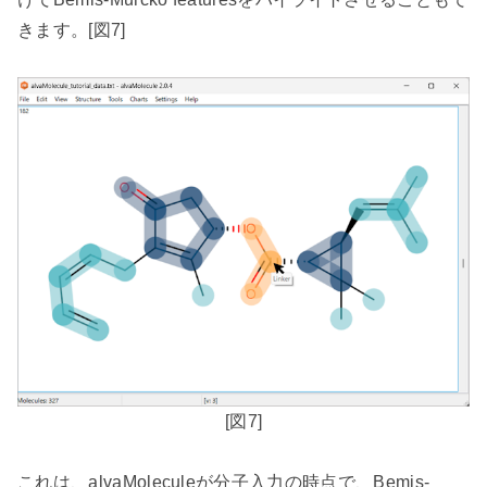
きます。
[
図
7]
[
図
7]
これは、
alvaMolecule
が分子入力の時点で、
Bemis-