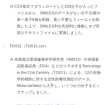
Ø
CSV
形式でダウンロードした
333
分子が入ったフ
ァイルから、
SMILES
のデータがない分子
31
個や
単一原子
6
個を削除、更に不要なフィールドを削
除した上で、
SMILES
列を先頭列に移動しタブ区
切りテキストファイルに変換しました。
-
TOX21
（
TOX21.csv
）
Ø
米国国立環境健康科学研究所（
NIEHS
）や米国食
品医薬品局（
FDA
）などがコラボする
Toxicology
in the 21
st
Century
（
TOX21
）による、
12
の生物
学的標的に対する定性的毒性測定のデータ。
MoleculeNet
から入手し、いくつかの分子をピッ
クアップしました。