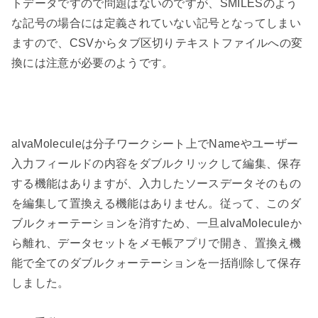
トデータですので問題はないのですが、
SMILES
のよう
な記号の場合には定義されていない記号となってしまい
ますので、
CSV
からタブ区切りテキストファイルへの変
換には注意が必要のようです。
alvaMolecule
は分子ワークシート上で
Name
やユーザー
入力フィールドの内容をダブルクリックして編集、保存
する機能はありますが、入力したソースデータそのもの
を編集して置換える機能はありません。従って、このダ
ブルクォーテーションを消すため、一旦
alvaMolecule
か
ら離れ、データセットをメモ帳アプリで開き、置換え機
能で全てのダブルクォーテーションを一括削除して保存
しました。