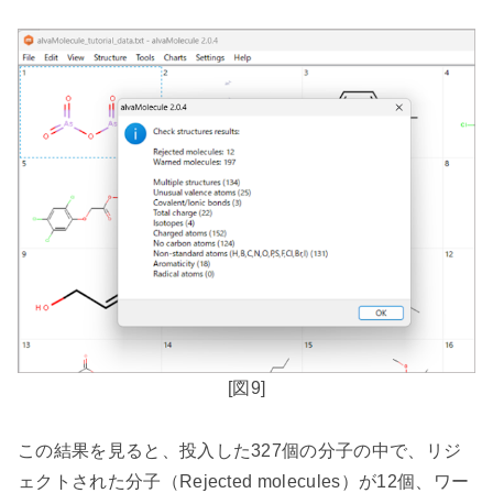
[
図
9]
この結果を見ると、投入した
327
個の分子の中で、リジ
ェクトされた分子（
Rejected molecules
）が
12
個、ワー