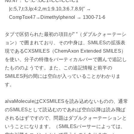
No.47
：
"C*.C*.OC1=CC=CC=C1
|c:5,7,t:3,lp:4:2,m:1:9.10,3:6.7.8.9|"
→
CompTox47
→
Dimethylphenol
→
1300-71-6
タブで区切られた最初の項目が
” ”
（ダブルクォーテーシ
ョン）で囲まれており、その中身は、
SMILES
の拡張表
現である
CXSMILES
（
ChemAxon Extended SMILES
）
を使い、分子の特徴をバーティカルバーで囲んで追記し
たもののようです。また、この追記情報と前半の
SMILES
列の間には空白が入っていることがわかりま
す。
alvaMolecule
は
CXSMILES
を読み込めないものの、通常
の
SMILES
として読込むのであれば空白以降は読み飛ば
されるはずですので、問題はダブルクォーテーションと
いうことになります。（
SMILES
パーサーによっては、