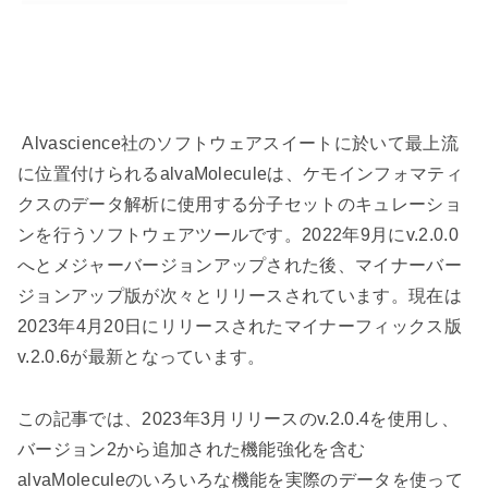
Alvascience
社のソフトウェアスイートに於いて最上流
に位置付けられる
alvaMolecule
は、ケモインフォマティ
クスのデータ解析に使用する分子セットのキュレーショ
ンを行うソフトウェアツールです。
2022
年
9
月に
v.2.0.0
へとメジャーバージョンアップされた後、マイナーバー
ジョンアップ版が次々とリリースされています。現在は
2023
年
4
月
20
日にリリースされたマイナーフィックス版
v.2.0.6
が最新となっています。
この記事では、
2023
年
3
月リリースの
v.2.0.4
を使用し、
バージョン
2
から追加された機能強化を含む
alvaMolecule
のいろいろな機能を実際のデータを使って